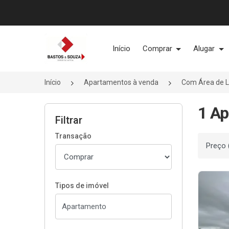
Página inicial
Início
Comprar
Alugar
Início
Apartamentos à venda
Com Área de 
1 Ap
Filtrar
Transação
Ordenar
Tipos de imóvel