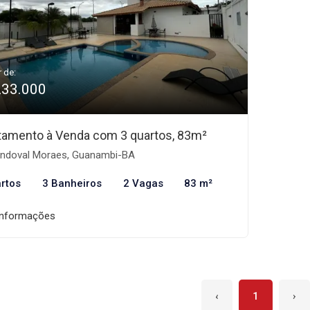
r de:
233.000
tamento à Venda com 3 quartos, 83m²
ndoval Moraes, Guanambi-BA
rtos
3 Banheiros
2 Vagas
83 m²
informações
‹
1
›