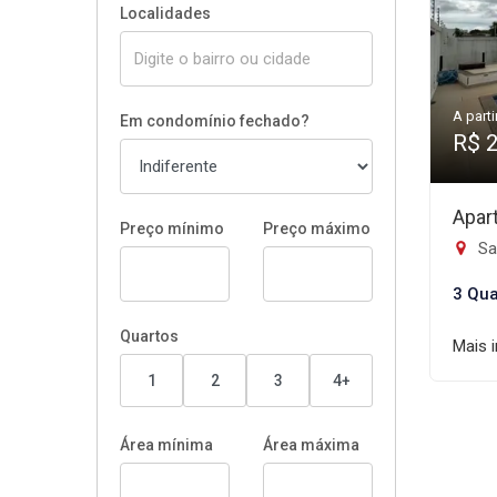
Localidades
A parti
Em condomínio fechado?
R$ 
Apar
Preço mínimo
Preço máximo
Sa
3 Qua
Quartos
Mais 
1
2
3
4+
Área mínima
Área máxima