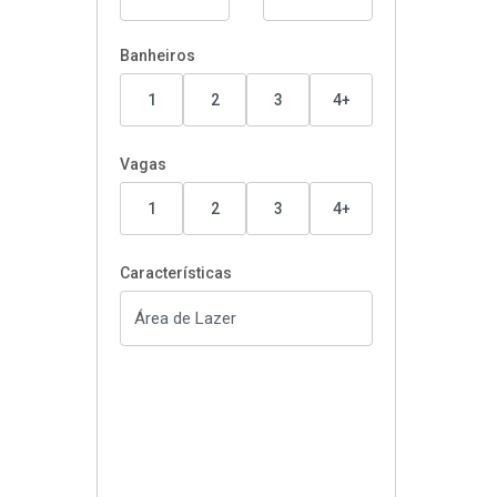
Banheiros
1
2
3
4+
Vagas
1
2
3
4+
Características