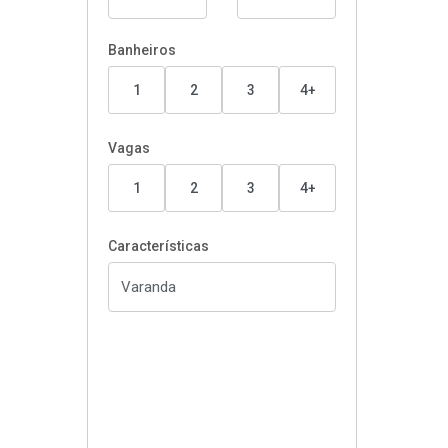
Banheiros
1
2
3
4+
Vagas
1
2
3
4+
Características