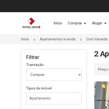
Página inicial
Início
Comprar
Alugar
Início
Apartamentos à venda
Com Varanda
2 Ap
Filtrar
Transação
Ordenar
Tipos de imóvel