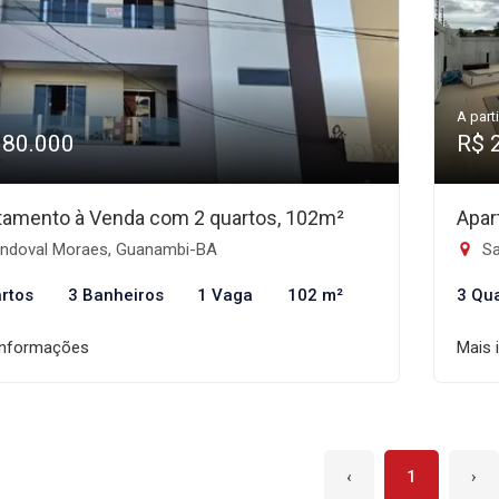
A parti
380.000
R$ 
tamento à Venda com 2 quartos, 102m²
Apar
ndoval Moraes, Guanambi-BA
Sa
rtos
3 Banheiros
1 Vaga
102 m²
3 Qu
informações
Mais 
‹
1
›