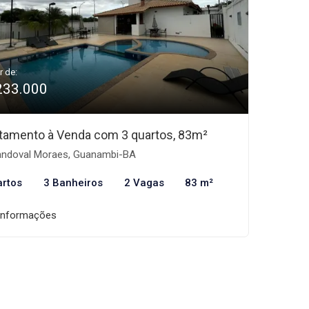
r de:
233.000
tamento à Venda com 3 quartos, 83m²
ndoval Moraes, Guanambi-BA
artos
3 Banheiros
2 Vagas
83 m²
informações