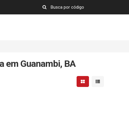
da em Guanambi, BA
Mostrar resultados em 
Mostrar resultad