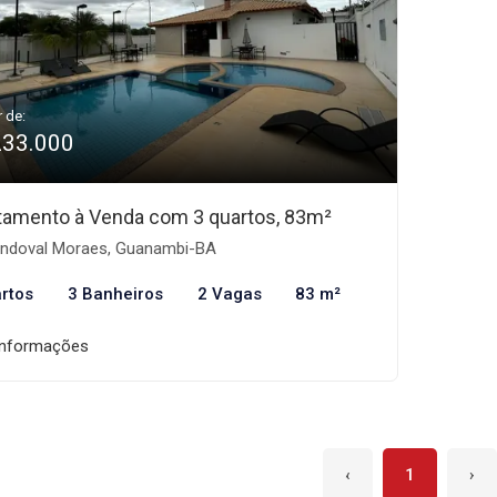
r de:
233.000
tamento à Venda com 3 quartos, 83m²
ndoval Moraes, Guanambi-BA
rtos
3 Banheiros
2 Vagas
83 m²
informações
‹
1
›