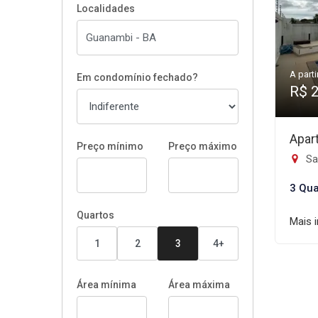
Localidades
A parti
Em condomínio fechado?
R$ 
Apar
Preço mínimo
Preço máximo
Sa
3 Qua
Quartos
Mais 
1
2
3
4+
Área mínima
Área máxima