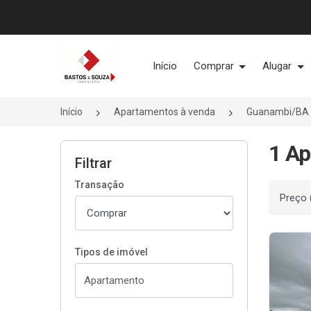
Página inicial
Início
Comprar
Alugar
Início
Apartamentos à venda
Guanambi/BA
1 Ap
Filtrar
Transação
Ordenar
Tipos de imóvel