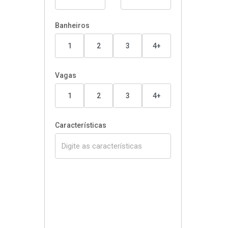
Banheiros
1
2
3
4+
Vagas
1
2
3
4+
Características