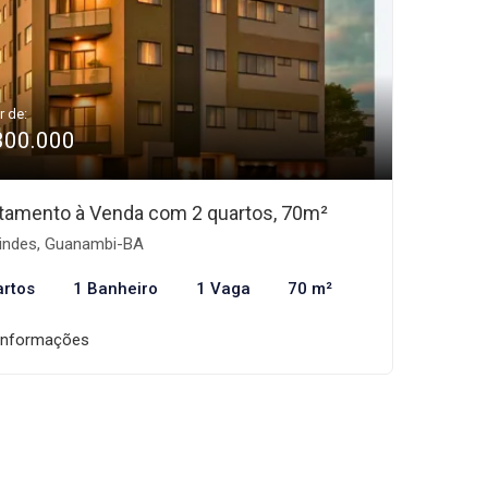
r de:
300.000
tamento à Venda com 2 quartos, 70m²
indes, Guanambi-BA
artos
1 Banheiro
1 Vaga
70 m²
informações