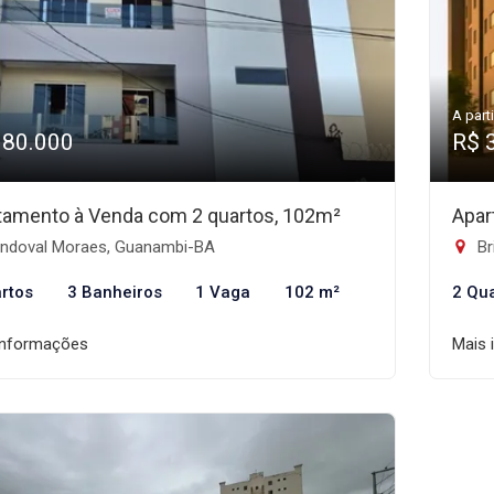
A parti
380.000
R$ 
tamento à Venda com 2 quartos, 102m²
Apar
ndoval Moraes, Guanambi-BA
Br
rtos
3 Banheiros
1 Vaga
102 m²
2 Qu
informações
Mais 