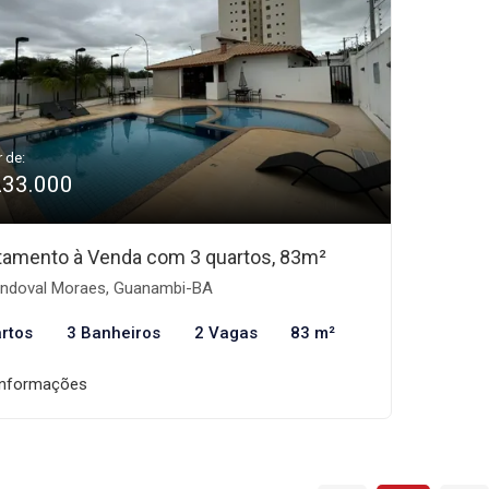
r de:
233.000
tamento à Venda com 3 quartos, 83m²
ndoval Moraes, Guanambi-BA
rtos
3 Banheiros
2 Vagas
83 m²
informações