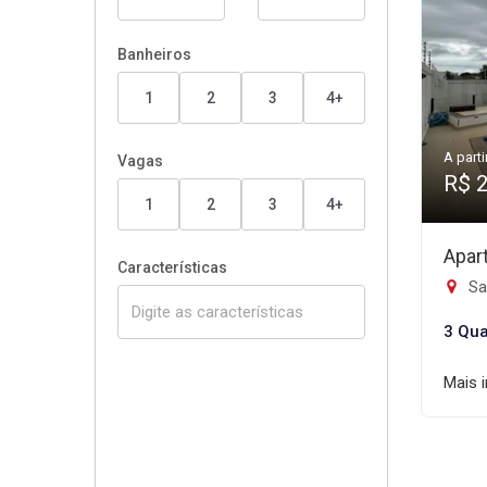
Banheiros
1
2
3
4+
A parti
Vagas
R$ 
1
2
3
4+
Apar
Características
Sa
3 Qua
Mais 