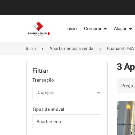
Página inicial
Início
Comprar
Alugar
Início
Apartamentos à venda
Guanambi/BA
3 Ap
Filtrar
Transação
Ordenar
Tipos de imóvel