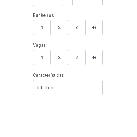
Banheiros
1
2
3
4+
Vagas
1
2
3
4+
Características