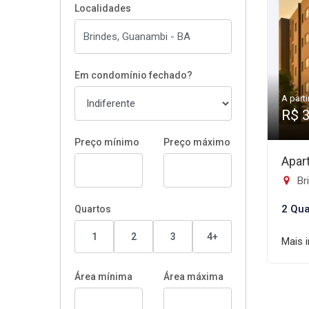
Localidades
Em condomínio fechado?
A parti
R$ 
Preço mínimo
Preço máximo
Apar
Br
2 Qua
Quartos
1
2
3
4+
Mais 
Área mínima
Área máxima