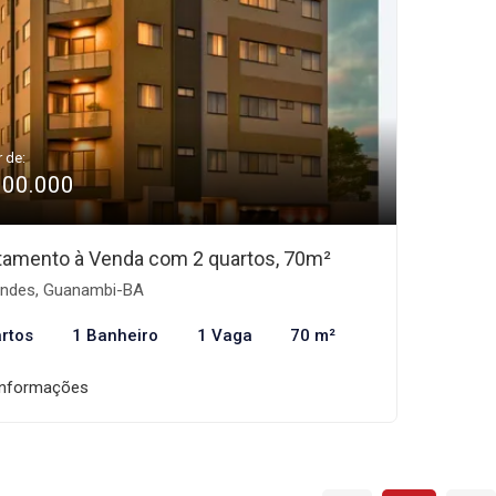
r de:
300.000
tamento à Venda com 2 quartos, 70m²
indes, Guanambi-BA
rtos
1 Banheiro
1 Vaga
70 m²
informações