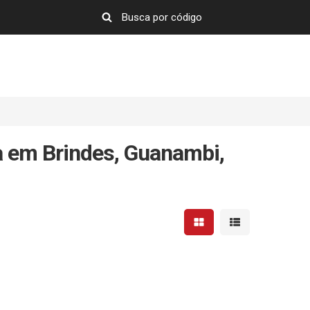
a em Brindes, Guanambi,
Mostrar resultados em 
Mostrar resultad