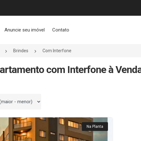
Anuncie seu imóvel
Contato
Brindes
Com Interfone
artamento com Interfone à Vend
 por
Na Planta