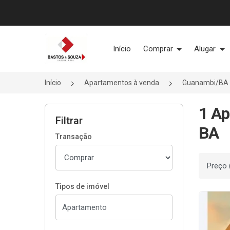
Página inicial
Início
Comprar
Alugar
Início
Apartamentos à venda
Guanambi/BA
1 Ap
Filtrar
BA
Transação
Ordenar
Tipos de imóvel