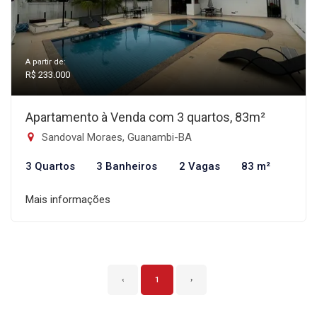
A partir de:
R$ 233.000
Apartamento à Venda com 3 quartos, 83m²
Sandoval Moraes, Guanambi-BA
3 Quartos
3 Banheiros
2 Vagas
83 m²
Mais informações
‹
1
›