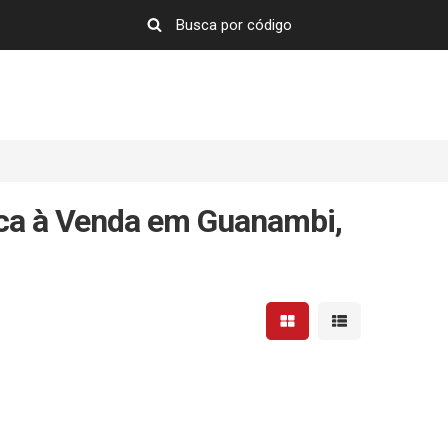
ca à Venda em Guanambi,
Mostrar resultados em 
Mostrar resultad