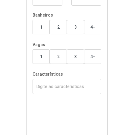
Banheiros
1
2
3
4+
Vagas
1
2
3
4+
Características