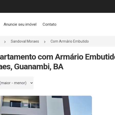
Anuncie seu imóvel
Contato
Sandoval Moraes
Com Armário Embutido
artamento com Armário Embutid
aes, Guanambi, BA
 por