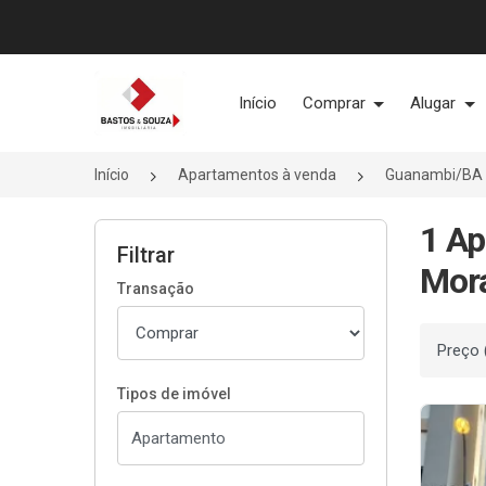
Página inicial
Início
Comprar
Alugar
Início
Apartamentos à venda
Guanambi/BA
1 Ap
Filtrar
Mor
Transação
Ordenar
Tipos de imóvel