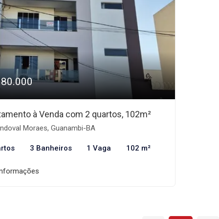
380.000
tamento à Venda com 2 quartos, 102m²
ndoval Moraes, Guanambi-BA
rtos
3 Banheiros
1 Vaga
102 m²
informações