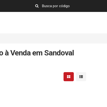
o à Venda em Sandoval
Mostrar resultados em 
Mostrar resultad