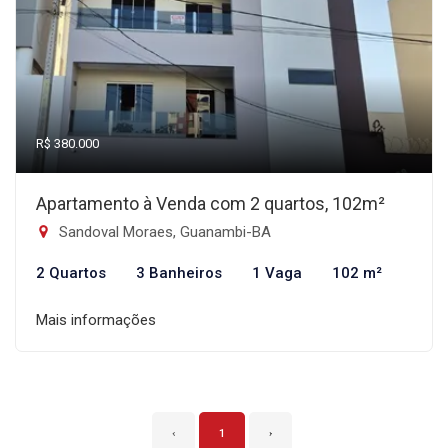
R$ 380.000
Apartamento à Venda com 2 quartos, 102m²
Sandoval Moraes, Guanambi-BA
2 Quartos
3 Banheiros
1 Vaga
102 m²
Mais informações
‹
1
›