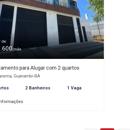
r de:
1.600
/mês
tamento para Alugar com 2 quartos
anema, Guanambi-BA
rtos
2 Banheiros
1 Vaga
informações