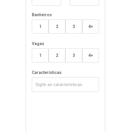
Banheiros
1
2
3
4+
Vagas
1
2
3
4+
Características