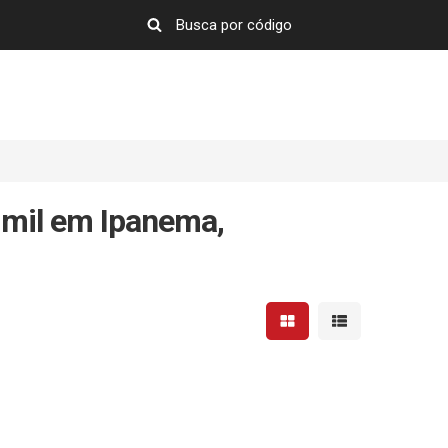
 mil em Ipanema,
Mostrar resultados em 
Mostrar resultad