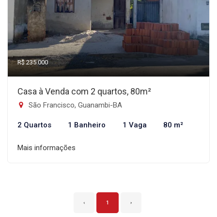
R$ 235.000
Casa à Venda com 2 quartos, 80m²
São Francisco, Guanambi-BA
2 Quartos
1 Banheiro
1 Vaga
80 m²
Mais informações
‹
1
›