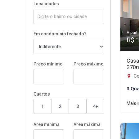
Localidades
A parti
Em condomínio fechado?
R$ 
Casa
Preço mínimo
Preço máximo
370
Co
3 Qua
Quartos
Mais 
1
2
3
4+
Área mínima
Área máxima