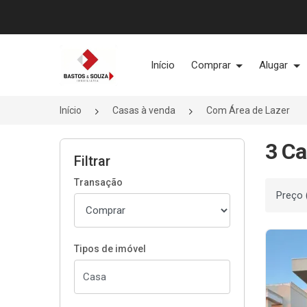
Página inicial
Início
Comprar
Alugar
Início
Casas à venda
Com Área de Lazer
3 Ca
Filtrar
Transação
Ordenar
Tipos de imóvel