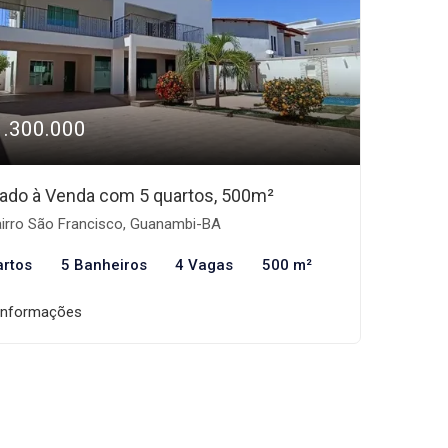
1.300.000
ado à Venda com 5 quartos, 500m²
irro São Francisco, Guanambi-BA
artos
5 Banheiros
4 Vagas
500 m²
informações