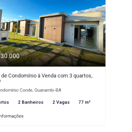
330.000
 de Condomínio à Venda com 3 quartos,
²
ndomínio Conde, Guanambi-BA
rtos
2 Banheiros
2 Vagas
77 m²
informações