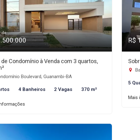
r de:
1.500.000
R$ 
 de Condomínio à Venda com 3 quartos,
Sobr
m²
Ba
ndomínio Boulevard, Guanambi-BA
5 Qu
rtos
4 Banheiros
2 Vagas
370 m²
Mais 
informações