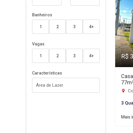
Banheiros
1
2
3
4+
Vagas
R$ 
1
2
3
4+
Características
Casa
77m
Co
3 Qua
Mais 