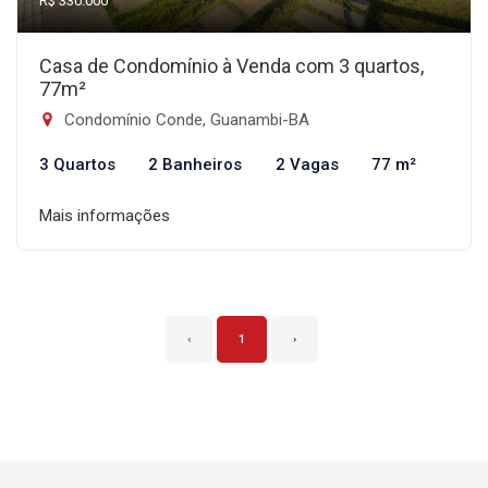
R$ 330.000
Casa de Condomínio à Venda com 3 quartos,
77m²
Condomínio Conde, Guanambi-BA
3 Quartos
2 Banheiros
2 Vagas
77 m²
Mais informações
‹
1
›