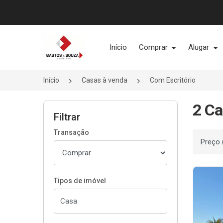
Página inicial
Início
Comprar
Alugar
Início
Casas à venda
Com Escritório
2 Ca
Filtrar
Transação
Ordenar
Tipos de imóvel