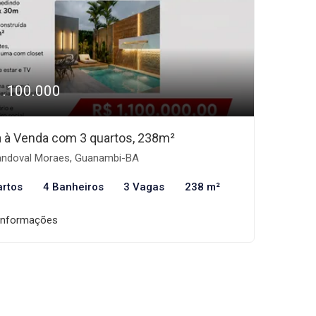
1.100.000
 à Venda com 3 quartos, 238m²
ndoval Moraes, Guanambi-BA
artos
4 Banheiros
3 Vagas
238 m²
informações