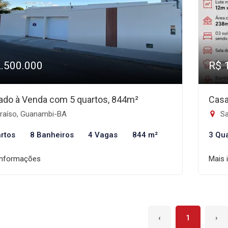
2.500.000
R$ 
ado à Venda com 5 quartos, 844m²
Casa
raíso, Guanambi-BA
Sa
rtos
8 Banheiros
4 Vagas
844 m²
3 Qu
informações
Mais 
‹
1
›