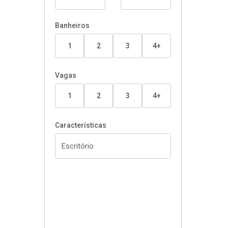
Banheiros
1
2
3
4+
Vagas
1
2
3
4+
Características