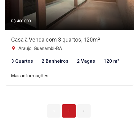
R$ 400.000
Casa à Venda com 3 quartos, 120m²
Araujo, Guanambi-BA
3 Quartos
2 Banheiros
2 Vagas
120 m²
Mais informações
‹
1
›