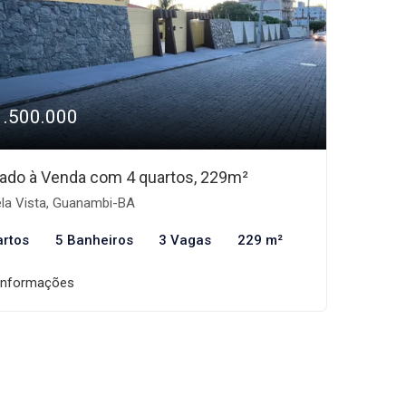
1.500.000
ado à Venda com 4 quartos, 229m²
la Vista, Guanambi-BA
artos
5 Banheiros
3 Vagas
229 m²
informações