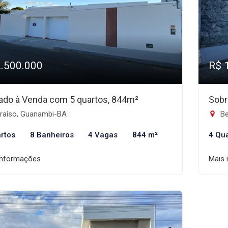
2.500.000
R$ 
ado à Venda com 5 quartos, 844m²
Sobr
raíso, Guanambi-BA
Be
rtos
8 Banheiros
4 Vagas
844 m²
4 Qu
informações
Mais 