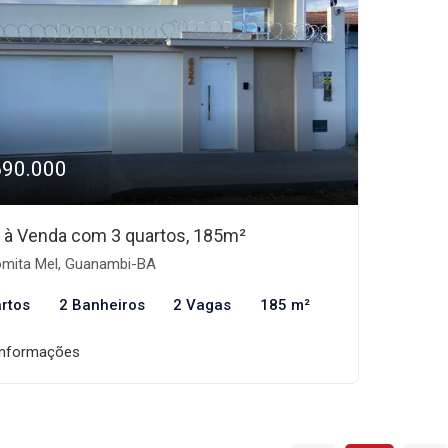
690.000
 à Venda com 3 quartos, 185m²
mita Mel, Guanambi-BA
rtos
2 Banheiros
2 Vagas
185 m²
informações