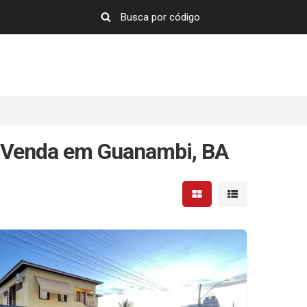
à Venda em Guanambi, BA
Mostrar resultados em 
Mostrar resultad