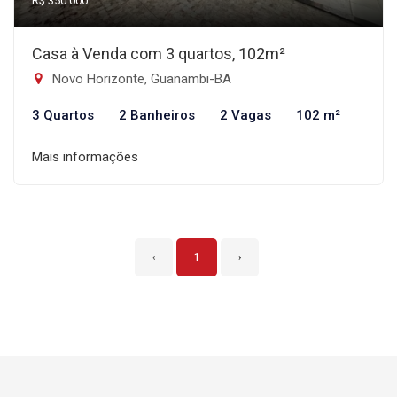
R$ 350.000
Casa à Venda com 3 quartos, 102m²
Novo Horizonte, Guanambi-BA
3 Quartos
2 Banheiros
2 Vagas
102 m²
Mais informações
‹
1
›