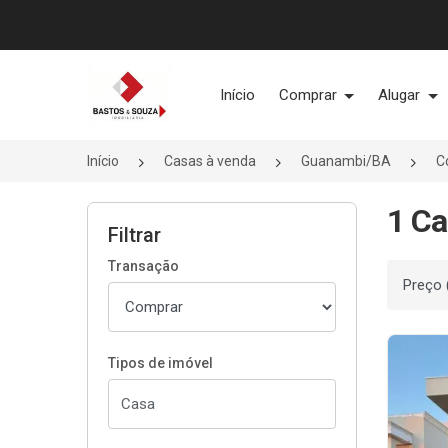
Página inicial
Início
Comprar
Alugar
Início
Casas à venda
Guanambi/BA
C
1 C
Filtrar
Transação
Ordenar
Tipos de imóvel