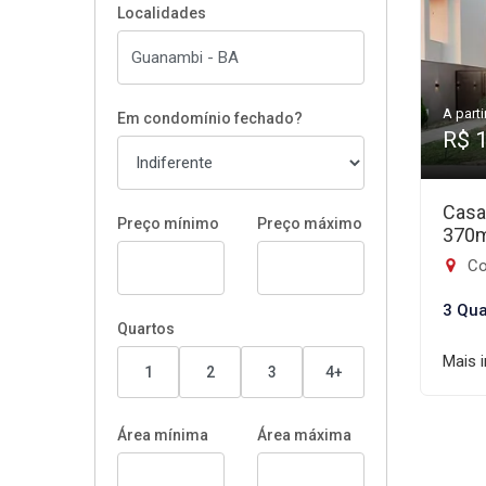
Localidades
A parti
Em condomínio fechado?
R$ 
Casa
Preço mínimo
Preço máximo
370
Co
3 Qua
Quartos
Mais 
1
2
3
4+
Área mínima
Área máxima