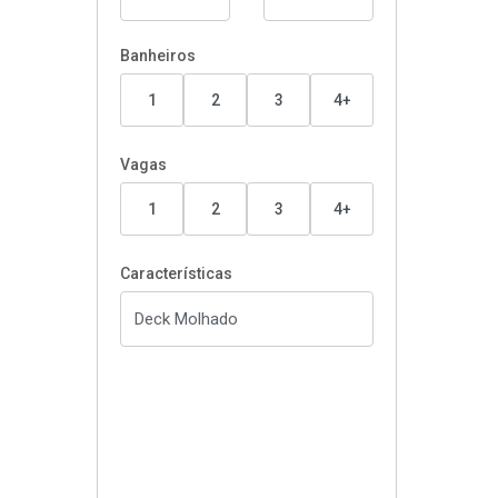
Banheiros
1
2
3
4+
Vagas
1
2
3
4+
Características