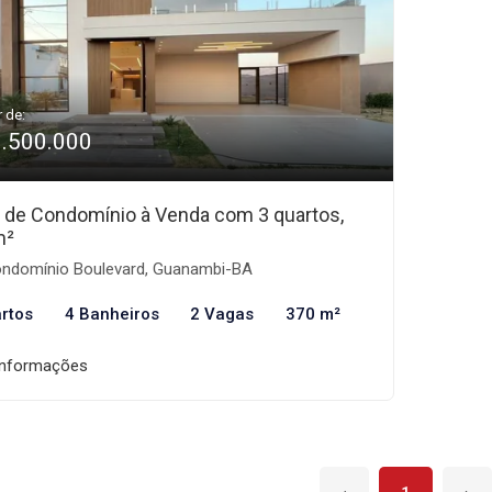
r de:
1.500.000
 de Condomínio à Venda com 3 quartos,
m²
ndomínio Boulevard, Guanambi-BA
rtos
4 Banheiros
2 Vagas
370 m²
informações