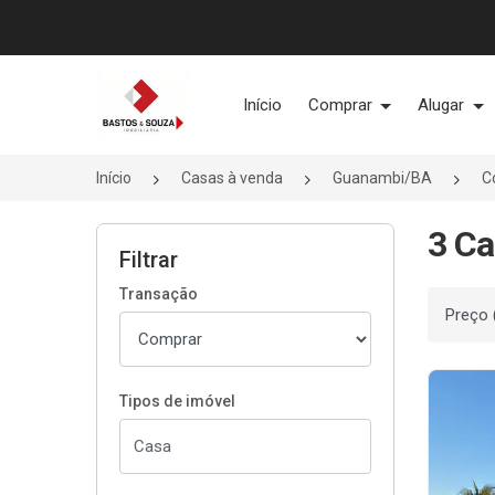
Página inicial
Início
Comprar
Alugar
Início
Casas à venda
Guanambi/BA
C
3 Ca
Filtrar
Transação
Ordenar
Tipos de imóvel