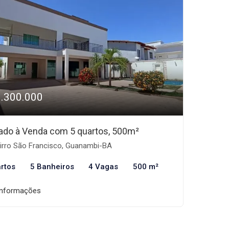
1.300.000
ado à Venda com 5 quartos, 500m²
irro São Francisco, Guanambi-BA
rtos
5 Banheiros
4 Vagas
500 m²
informações