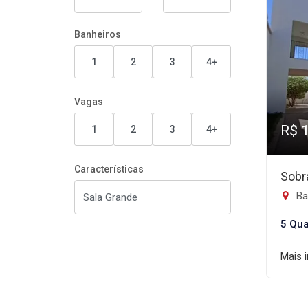
Banheiros
1
2
3
4+
Vagas
R$ 
1
2
3
4+
Características
Sobr
Ba
5 Qua
Mais 