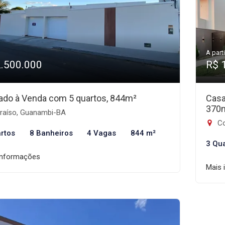
A parti
2.500.000
R$ 
ado à Venda com 5 quartos, 844m²
Casa
370
raíso, Guanambi-BA
Co
rtos
8 Banheiros
4 Vagas
844 m²
3 Qu
informações
Mais 