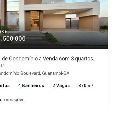
r de:
1.500.000
 de Condomínio à Venda com 3 quartos,
m²
ndomínio Boulevard, Guanambi-BA
artos
4 Banheiros
2 Vagas
370 m²
informações