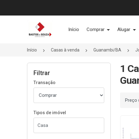
Página inicial
Início
Comprar
Alugar
Início
Casas à venda
Guanambi/BA
J
1 Ca
Filtrar
Gua
Transação
Ordenar
Tipos de imóvel