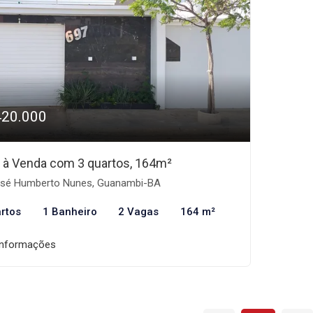
420.000
 à Venda com 3 quartos, 164m²
sé Humberto Nunes, Guanambi-BA
rtos
1 Banheiro
2 Vagas
164 m²
informações