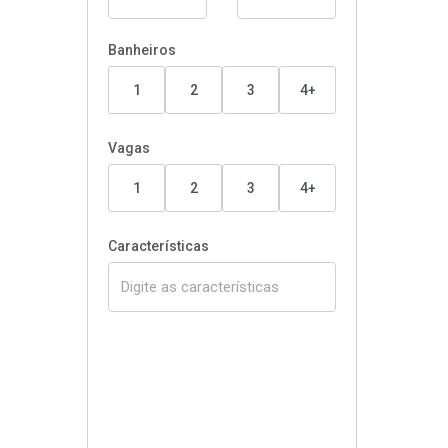
Banheiros
1
2
3
4+
Vagas
1
2
3
4+
Características