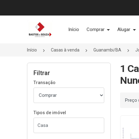
Página inicial
Início
Comprar
Alugar
Início
Casas à venda
Guanambi/BA
J
1 Ca
Filtrar
Nun
Transação
Ordenar
Tipos de imóvel