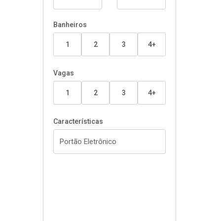
Banheiros
1
2
3
4+
Vagas
1
2
3
4+
Características