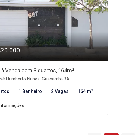
420.000
 à Venda com 3 quartos, 164m²
sé Humberto Nunes, Guanambi-BA
rtos
1 Banheiro
2 Vagas
164 m²
informações