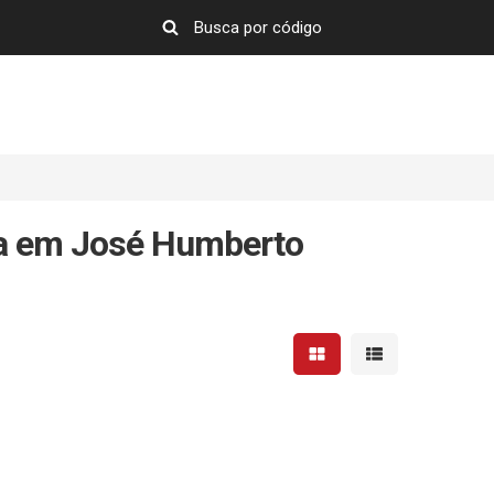
da em José Humberto
Mostrar resultados em 
Mostrar resultad