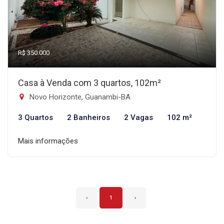
R$ 350.000
Casa à Venda com 3 quartos, 102m²
Novo Horizonte, Guanambi-BA
3 Quartos
2 Banheiros
2 Vagas
102 m²
Mais informações
‹
1
›