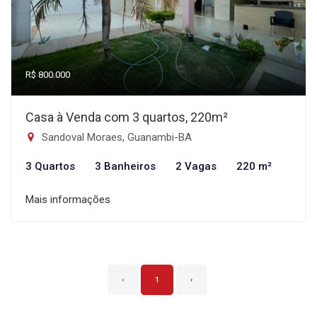
R$ 800.000
Casa à Venda com 3 quartos, 220m²
Sandoval Moraes, Guanambi-BA
3 Quartos
3 Banheiros
2 Vagas
220 m²
Mais informações
‹
1
›