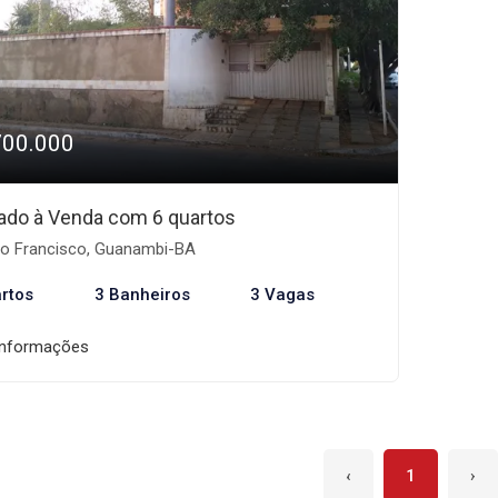
700.000
ado à Venda com 6 quartos
o Francisco, Guanambi-BA
rtos
3 Banheiros
3 Vagas
informações
‹
1
›