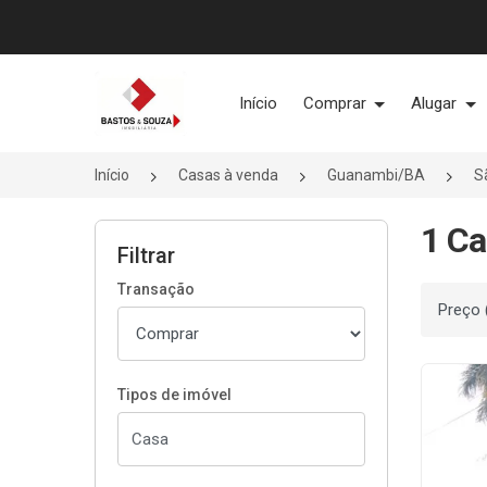
Página inicial
Início
Comprar
Alugar
Início
Casas à venda
Guanambi/BA
S
1 Ca
Filtrar
Transação
Ordenar
Tipos de imóvel