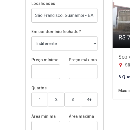
Localidades
Em condomínio fechado?
R$ 
Sobr
Preço mínimo
Preço máximo
Sã
6 Qua
Quartos
Mais 
1
2
3
4+
Área mínima
Área máxima