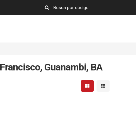
Francisco, Guanambi, BA
Mostrar resultados em 
Mostrar resultad