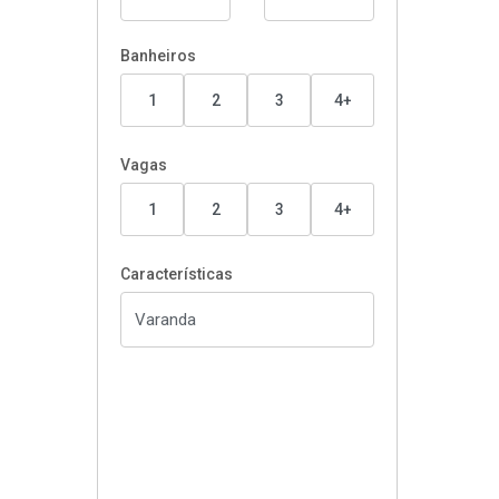
Banheiros
1
2
3
4+
Vagas
1
2
3
4+
Características