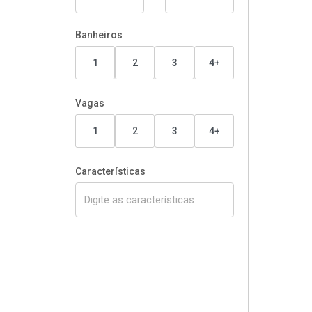
Banheiros
1
2
3
4+
Vagas
1
2
3
4+
Características