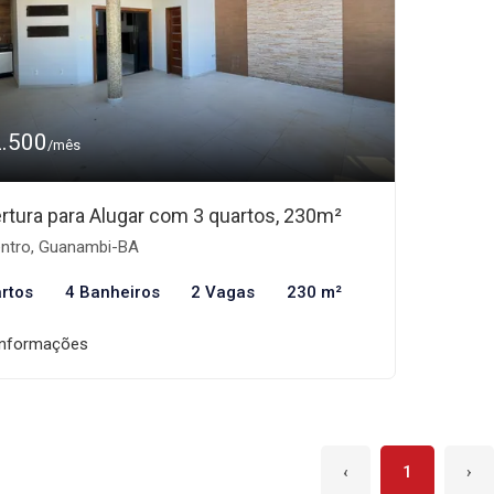
2.500
/mês
rtura para Alugar com 3 quartos, 230m²
ntro, Guanambi-BA
rtos
4 Banheiros
2 Vagas
230 m²
informações
‹
1
›