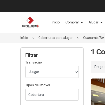
Página inicial
Início
Comprar
Alugar
Início
Coberturas para alugar
Guanambi/BA
1 Co
Filtrar
Transação
Ordenar
Tipos de imóvel