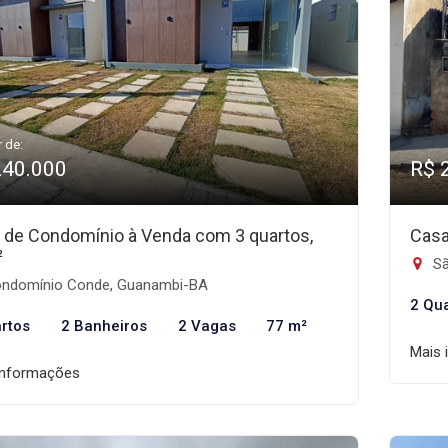
r de:
240.000
R$ 
 de Condomínio à Venda com 3 quartos,
Casa
²
Sã
ndomínio Conde, Guanambi-BA
2 Qu
rtos
2 Banheiros
2 Vagas
77 m²
Mais 
informações