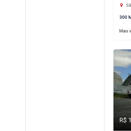
Sã
300 
Mais 
R$ 