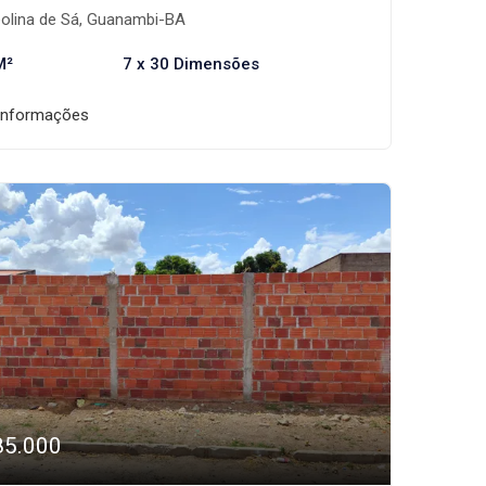
olina de Sá, Guanambi-BA
M²
7 x 30 Dimensões
informações
85.000