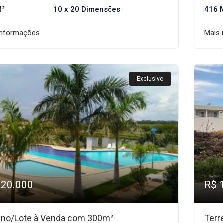
M²
10 x 20 Dimensões
416 
informações
Mais 
Exclusivo
120.000
R$ 
eno/Lote à Venda com 300m²
Terr