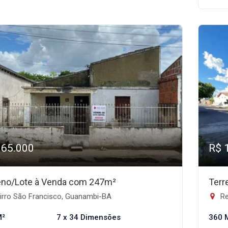
165.000
R$ 
eno/Lote à Venda com 247m²
Terr
irro São Francisco, Guanambi-BA
Re
M²
7 x 34 Dimensões
360 