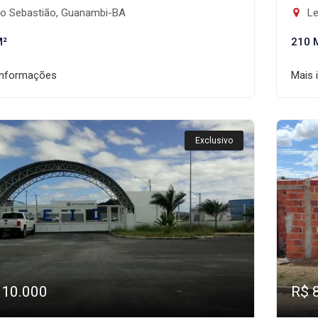
o Sebastião, Guanambi-BA
Le
M²
210 
informações
Mais 
Exclusivo
110.000
R$ 