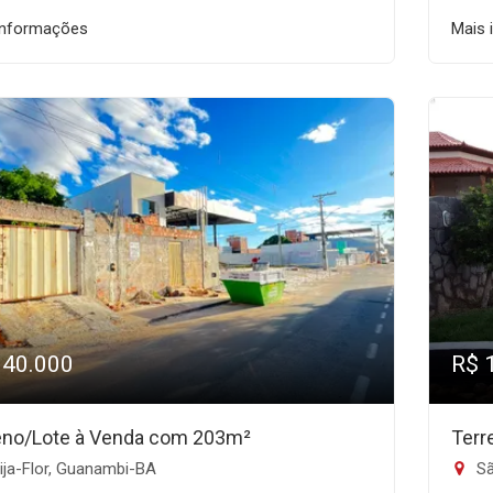
informações
Mais 
140.000
R$ 
eno/Lote à Venda com 203m²
Terr
ija-Flor, Guanambi-BA
Sã