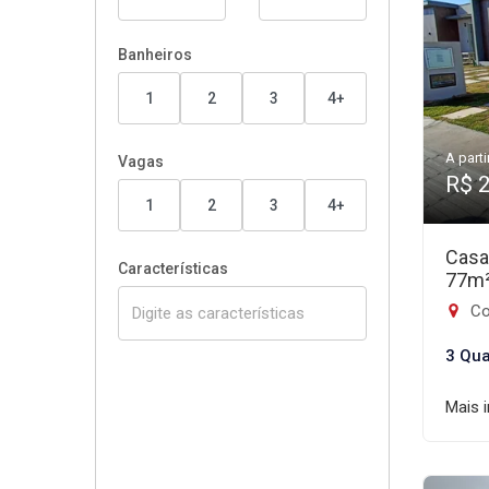
Banheiros
1
2
3
4+
A parti
Vagas
R$ 
1
2
3
4+
Casa
Características
77m
Co
3 Qua
Mais 