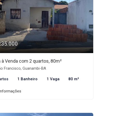
235.000
 à Venda com 2 quartos, 80m²
o Francisco, Guanambi-BA
artos
1 Banheiro
1 Vaga
80 m²
informações