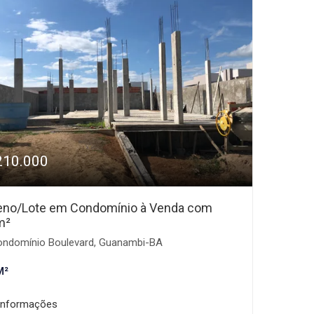
210.000
eno/Lote em Condomínio à Venda com
m²
ndomínio Boulevard, Guanambi-BA
M²
informações