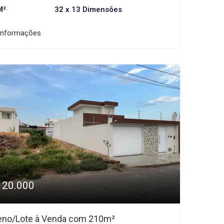
M²
32 x 13 Dimensões
informações
120.000
eno/Lote à Venda com 210m²