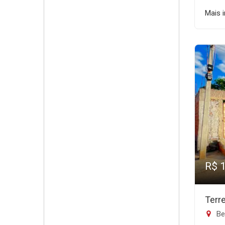
Mais 
R$ 
Terr
Be