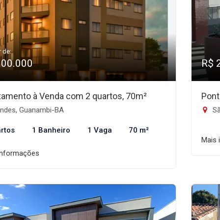
r de:
300.000
R$ 
tamento à Venda com 2 quartos, 70m²
Pont
indes, Guanambi-BA
Sã
rtos
1 Banheiro
1 Vaga
70 m²
Mais 
informações