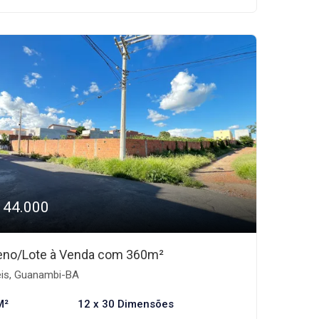
144.000
eno/Lote à Venda com 360m²
is, Guanambi-BA
M²
12 x 30 Dimensões