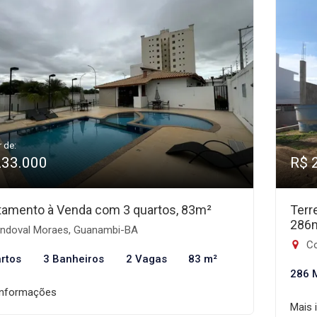
r de:
233.000
R$ 
tamento à Venda com 3 quartos, 83m²
Terr
286
ndoval Moraes, Guanambi-BA
Co
rtos
3 Banheiros
2 Vagas
83 m²
286 
informações
Mais 