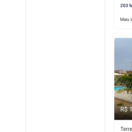
203 
Mais 
R$ 
Terr