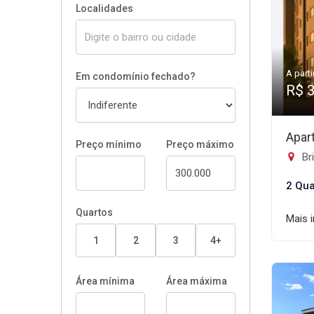
Localidades
A parti
Em condomínio fechado?
R$ 
Apar
Preço mínimo
Preço máximo
Br
2 Qua
Quartos
Mais 
1
2
3
4+
Área mínima
Área máxima