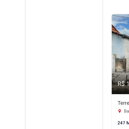
R$ 
Terr
Ba
247 