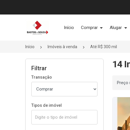
Página inicial
Início
Comprar
Alugar
Início
Imóveis à venda
Até R$ 300 mil
14 I
Filtrar
Transação
Ordenar
Tipos de imóvel