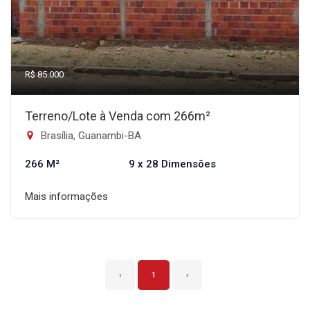
R$ 85.000
Terreno/Lote à Venda com 266m²
Brasília, Guanambi-BA
266 M²
9 x 28 Dimensões
Mais informações
‹
1
›