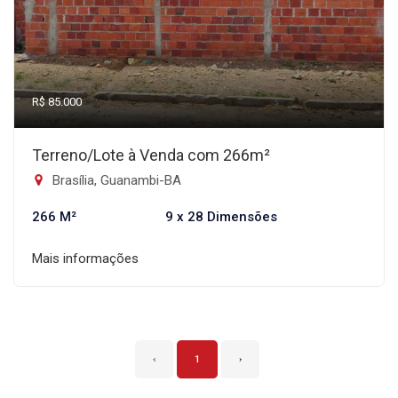
R$ 85.000
Terreno/Lote à Venda com 266m²
Brasília, Guanambi-BA
266 M²
9 x 28 Dimensões
Mais informações
‹
1
›