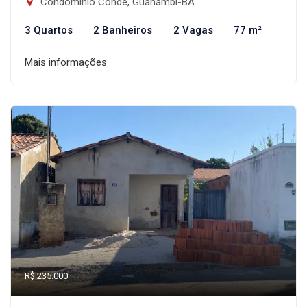
Condomínio Conde, Guanambi-BA
3 Quartos
2 Banheiros
2 Vagas
77 m²
Mais informações
R$ 235.000