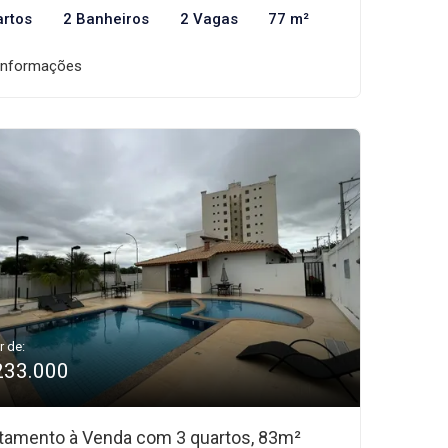
artos
2 Banheiros
2 Vagas
77 m²
informações
r de:
233.000
tamento à Venda com 3 quartos, 83m²