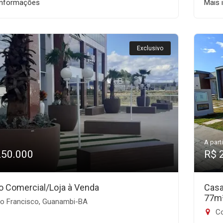
informações
Mais 
Exclusivo
A parti
250.000
R$ 
o Comercial/Loja à Venda
Casa
77m
o Francisco, Guanambi-BA
Co