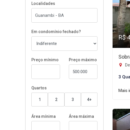
Localidades
Em condomínio fechado?
R$ 
Sobr
Preço mínimo
Preço máximo
De
3 Qua
Quartos
Mais 
1
2
3
4+
Área mínima
Área máxima