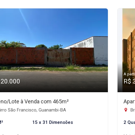
A parti
320.000
R$ 
eno/Lote à Venda com 465m²
Apar
irro São Francisco, Guanambi-BA
Br
M²
15 x 31 Dimensões
2 Qu