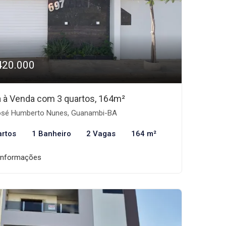
420.000
 à Venda com 3 quartos, 164m²
sé Humberto Nunes, Guanambi-BA
artos
1 Banheiro
2 Vagas
164 m²
informações