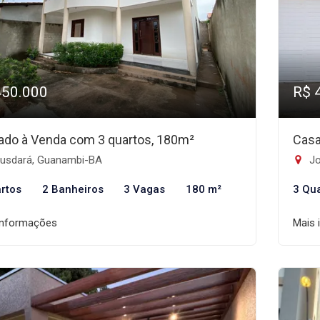
450.000
R$ 
ado à Venda com 3 quartos, 180m²
Casa
usdará, Guanambi-BA
Jo
rtos
2 Banheiros
3 Vagas
180 m²
3 Qu
informações
Mais 