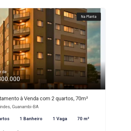
Na Planta
r de:
300.000
tamento à Venda com 2 quartos, 70m²
indes, Guanambi-BA
artos
1 Banheiro
1 Vaga
70 m²