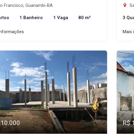
o Francisco, Guanambi-BA
Sa
rtos
1 Banheiro
1 Vaga
80 m²
3 Qu
informações
Mais 
210.000
R$ 