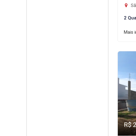
Sã
2 Qua
Mais 
R$ 