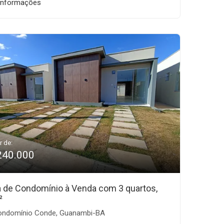
informações
r de:
240.000
 de Condomínio à Venda com 3 quartos,
²
ndomínio Conde, Guanambi-BA