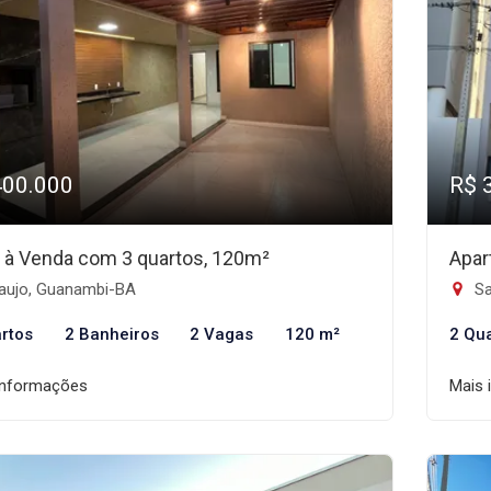
400.000
R$ 
 à Venda com 3 quartos, 120m²
Apar
aujo, Guanambi-BA
Sa
rtos
2 Banheiros
2 Vagas
120 m²
2 Qu
informações
Mais 