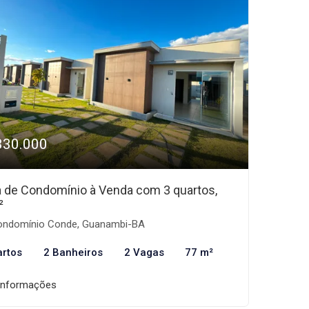
330.000
 de Condomínio à Venda com 3 quartos,
²
ndomínio Conde, Guanambi-BA
artos
2 Banheiros
2 Vagas
77 m²
informações