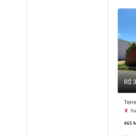
R$ 
Terr
Ba
465 