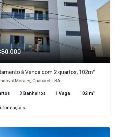
380.000
tamento à Venda com 2 quartos, 102m²
ndoval Moraes, Guanambi-BA
artos
3 Banheiros
1 Vaga
102 m²
informações