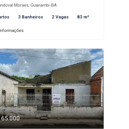
ndoval Moraes, Guanambi-BA
artos
3 Banheiros
2 Vagas
83 m²
informações
165.000