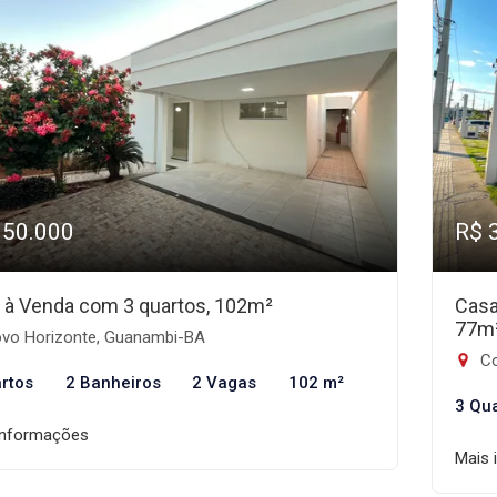
350.000
R$ 
 à Venda com 3 quartos, 102m²
Casa
77m
vo Horizonte, Guanambi-BA
Co
rtos
2 Banheiros
2 Vagas
102 m²
3 Qu
informações
Mais 