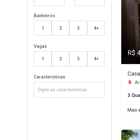
Banheiros
1
2
3
4+
Vagas
R$ 
1
2
3
4+
Casa
Características
Ar
3 Qua
Mais 