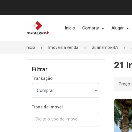
Página inicial
Início
Comprar
Alugar
Início
Imóveis à venda
Guanambi/BA
21 I
Filtrar
Transação
Ordenar
Tipos de imóvel