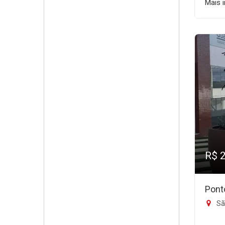
Mais 
R$ 
Pont
Sã