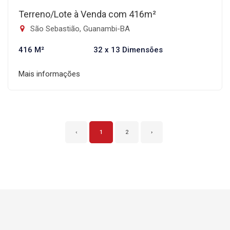
Terreno/Lote à Venda com 416m²
São Sebastião, Guanambi-BA
416 M²
32 x 13 Dimensões
Mais informações
‹
1
2
›