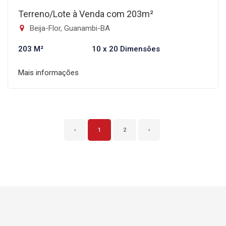
Terreno/Lote à Venda com 203m²
Beija-Flor, Guanambi-BA
203 M²
10 x 20 Dimensões
Mais informações
‹
1
2
›