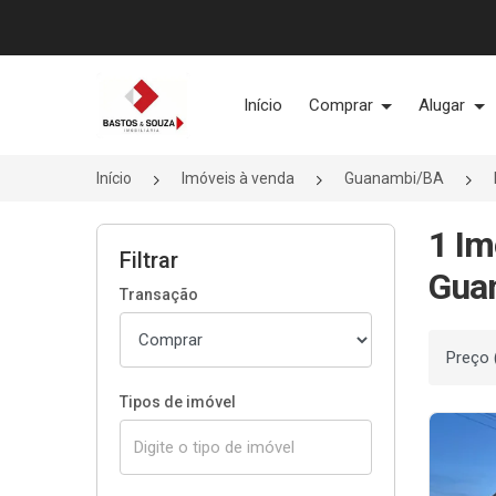
Página inicial
Início
Comprar
Alugar
Início
Imóveis à venda
Guanambi/BA
1 Im
Filtrar
Gua
Transação
Ordenar
Tipos de imóvel