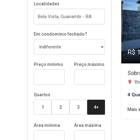
Localidades
Em condomínio fechado?
R$ 
Preço mínimo
Preço máximo
Sobr
Be
4 Qua
Quartos
1
2
3
4+
Mais 
Área mínima
Área máxima