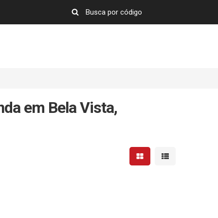
nda em Bela Vista,
Mostrar resultados em 
Mostrar resultad