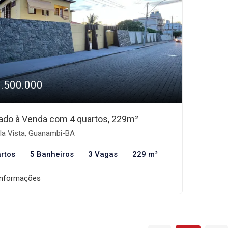
1.500.000
ado à Venda com 4 quartos, 229m²
la Vista, Guanambi-BA
rtos
5 Banheiros
3 Vagas
229 m²
informações