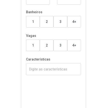
Banheiros
1
2
3
4+
Vagas
1
2
3
4+
Características