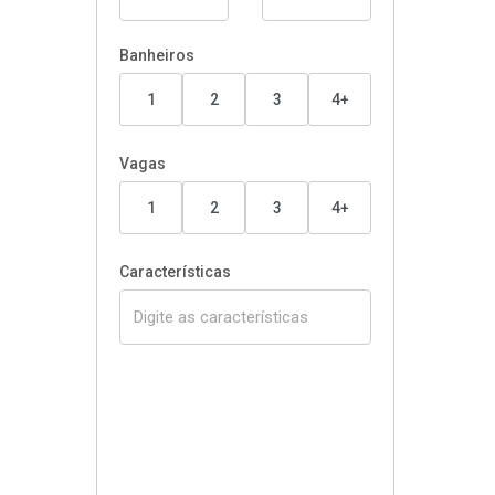
Banheiros
1
2
3
4+
Vagas
1
2
3
4+
Características