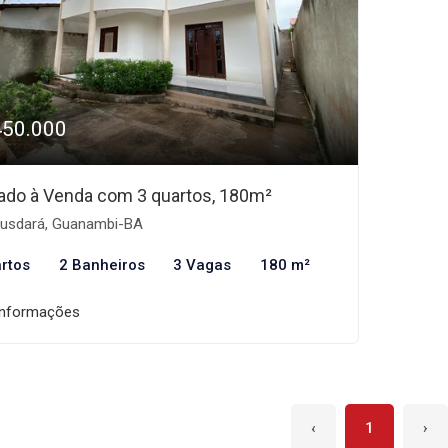
450.000
ado à Venda com 3 quartos, 180m²
usdará, Guanambi-BA
rtos
2 Banheiros
3 Vagas
180 m²
informações
‹
1
›