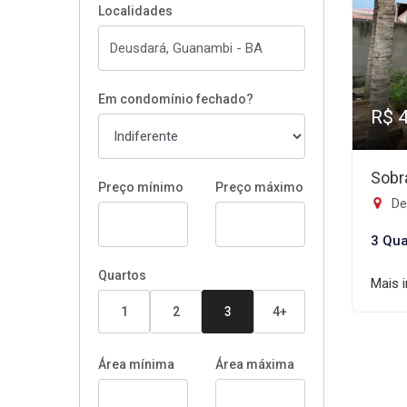
Localidades
Em condomínio fechado?
R$ 
Sobr
Preço mínimo
Preço máximo
De
3 Qua
Quartos
Mais 
1
2
3
4+
Área mínima
Área máxima