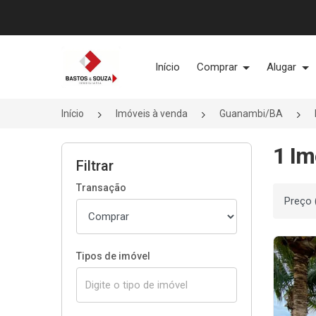
Página inicial
Início
Comprar
Alugar
Início
Imóveis à venda
Guanambi/BA
1 Im
Filtrar
Transação
Ordenar
Tipos de imóvel