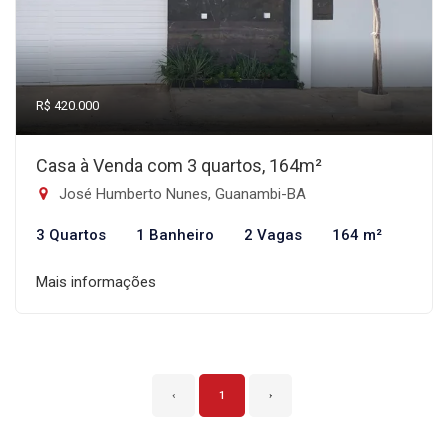
R$ 420.000
Casa à Venda com 3 quartos, 164m²
José Humberto Nunes, Guanambi-BA
3 Quartos
1 Banheiro
2 Vagas
164 m²
Mais informações
‹
1
›