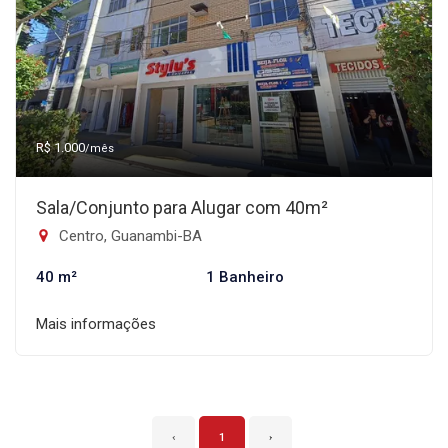
R$ 1.000
/mês
Sala/Conjunto para Alugar com 40m²
Centro, Guanambi-BA
40 m²
1 Banheiro
Mais informações
‹
1
›