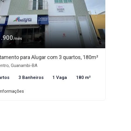
1.900
/mês
tamento para Alugar com 3 quartos, 180m²
ntro, Guanambi-BA
artos
3 Banheiros
1 Vaga
180 m²
informações