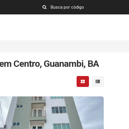
 em Centro, Guanambi, BA
Mostrar resultados em 
Mostrar resultad