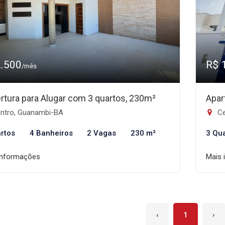
2.500
R$ 
/mês
rtura para Alugar com 3 quartos, 230m²
Apar
ntro, Guanambi-BA
Ce
rtos
4 Banheiros
2 Vagas
230 m²
3 Qu
informações
Mais 
‹
1
›