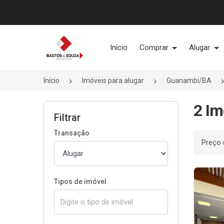
Página inicial
Início
Comprar
Alugar
Início
Imóveis para alugar
Guanambi/BA
2 Im
Filtrar
Transação
Ordenar
Tipos de imóvel