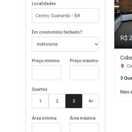
Localidades
Em condomínio fechado?
R$ 
Cobe
Preço mínimo
Preço máximo
Ce
3 Qua
Quartos
Mais 
1
2
3
4+
Área mínima
Área máxima