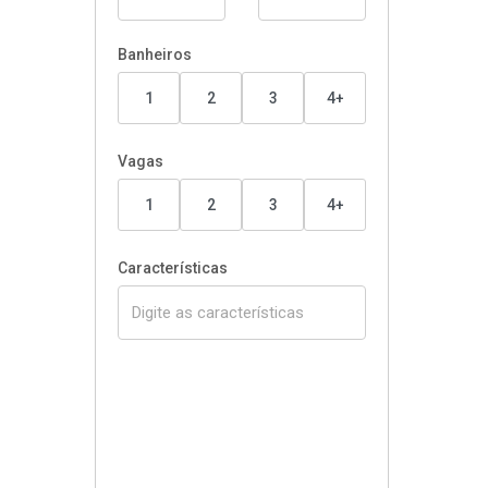
Banheiros
1
2
3
4+
Vagas
1
2
3
4+
Características