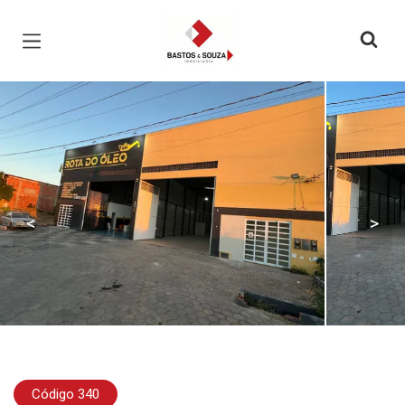
Página inicial
<
>
Código 340