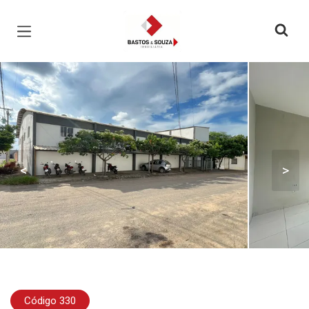
Página inicial
<
>
Código 330