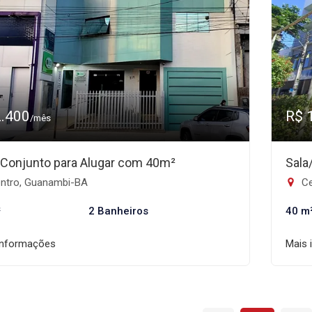
2.400
R$ 
/mês
/Conjunto para Alugar com 40m²
Sala
ntro, Guanambi-BA
Ce
²
2 Banheiros
40 m
informações
Mais 