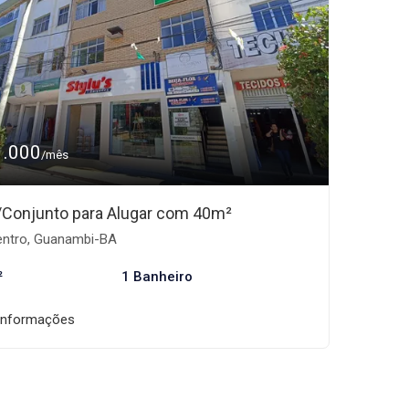
1.000
/mês
/Conjunto para Alugar com 40m²
ntro, Guanambi-BA
²
1 Banheiro
informações