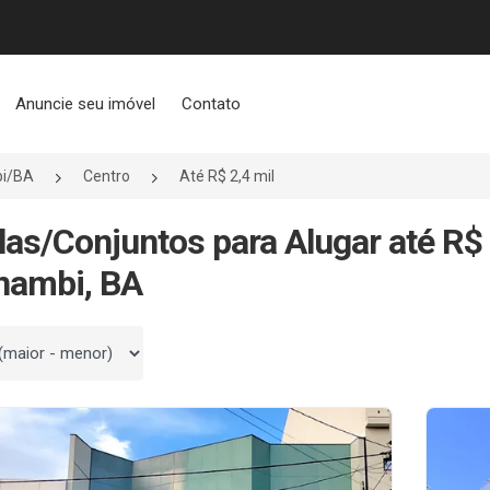
Anuncie seu imóvel
Contato
i/BA
Centro
Até R$ 2,4 mil
las/Conjuntos para Alugar até R$ 
nambi, BA
 por