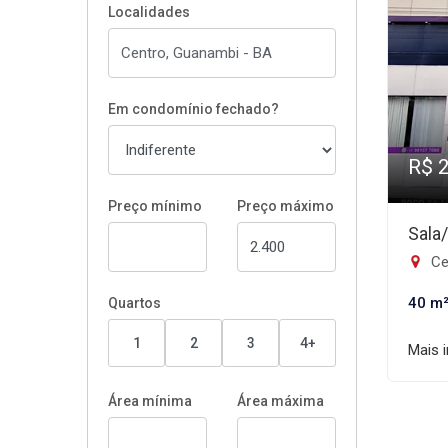
Localidades
Em condomínio fechado?
R$ 
Preço mínimo
Preço máximo
Sala
Ce
40 m
Quartos
1
2
3
4+
Mais 
Área mínima
Área máxima