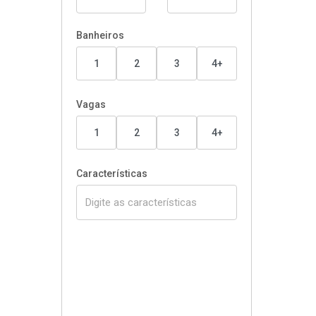
Banheiros
1
2
3
4+
Vagas
1
2
3
4+
Características