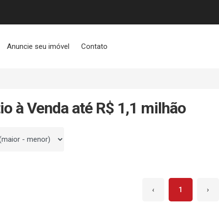
Anuncie seu imóvel
Contato
tio à Venda até R$ 1,1 milhão
 por
‹
1
›