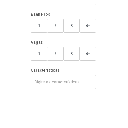
Banheiros
1
2
3
4+
Vagas
1
2
3
4+
Características