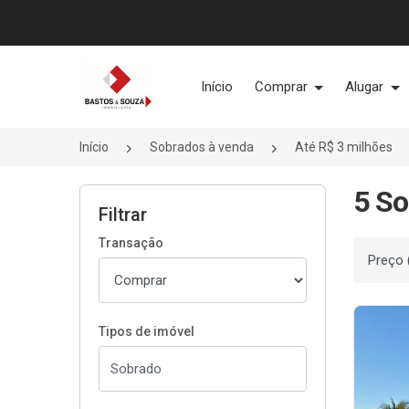
Página inicial
Início
Comprar
Alugar
Início
Sobrados à venda
Até R$ 3 milhões
5 So
Filtrar
Transação
Ordenar
Tipos de imóvel