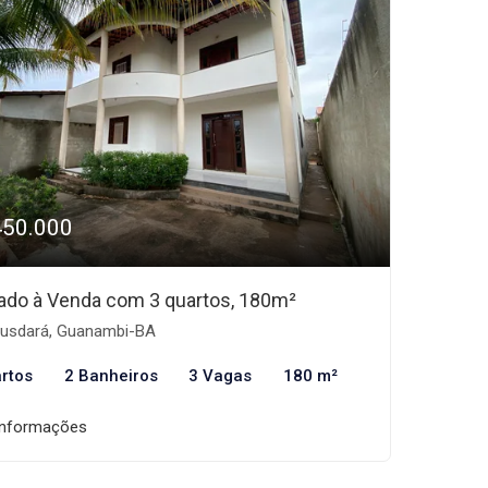
450.000
ado à Venda com 3 quartos, 180m²
usdará, Guanambi-BA
rtos
2 Banheiros
3 Vagas
180 m²
informações