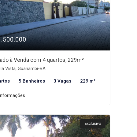
1.500.000
ado à Venda com 4 quartos, 229m²
la Vista, Guanambi-BA
artos
5 Banheiros
3 Vagas
229 m²
informações
Exclusivo