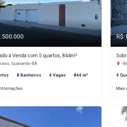
2.500.000
R$ 
ado à Venda com 5 quartos, 844m²
Sobr
raíso, Guanambi-BA
Be
rtos
8 Banheiros
4 Vagas
844 m²
4 Qu
informações
Mais 