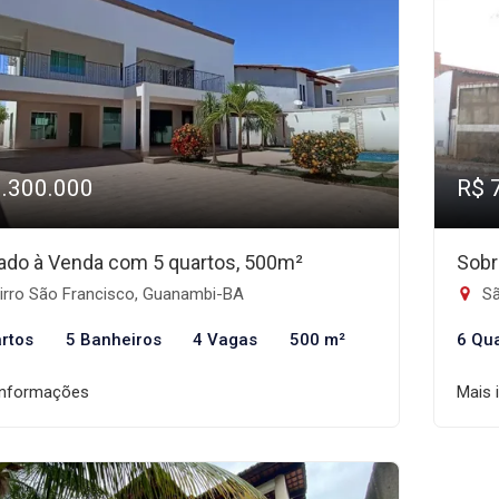
1.300.000
R$ 
ado à Venda com 5 quartos, 500m²
Sobr
irro São Francisco, Guanambi-BA
Sã
rtos
5 Banheiros
4 Vagas
500 m²
6 Qu
informações
Mais 