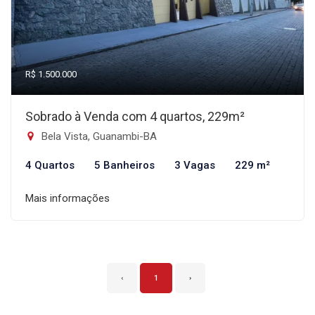
R$ 1.500.000
Sobrado à Venda com 4 quartos, 229m²
Bela Vista, Guanambi-BA
4 Quartos
5 Banheiros
3 Vagas
229 m²
Mais informações
‹
1
›