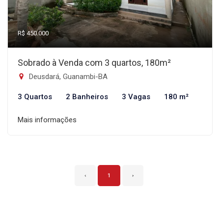
R$ 450.000
Sobrado à Venda com 3 quartos, 180m²
Deusdará, Guanambi-BA
3 Quartos
2 Banheiros
3 Vagas
180 m²
Mais informações
‹
1
›