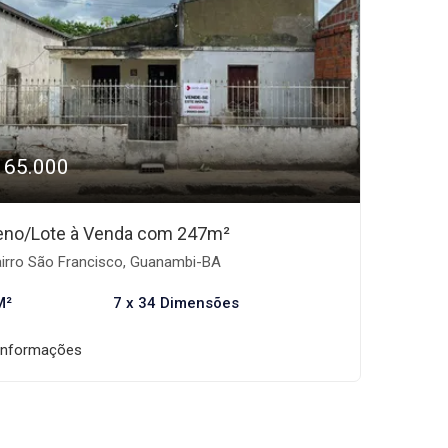
165.000
eno/Lote à Venda com 247m²
irro São Francisco, Guanambi-BA
M²
7 x 34 Dimensões
informações