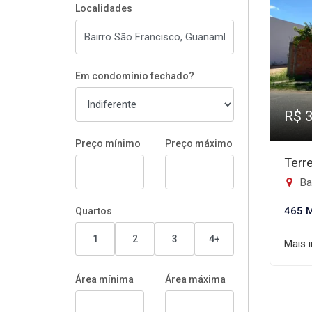
Localidades
Em condomínio fechado?
R$ 
Preço mínimo
Preço máximo
Terr
Ba
465 
Quartos
1
2
3
4+
Mais 
Área mínima
Área máxima