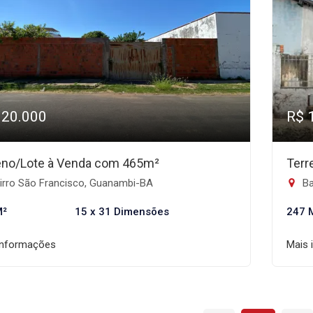
320.000
R$ 
eno/Lote à Venda com 465m²
Terr
irro São Francisco, Guanambi-BA
Ba
M²
15 x 31 Dimensões
247 
informações
Mais 