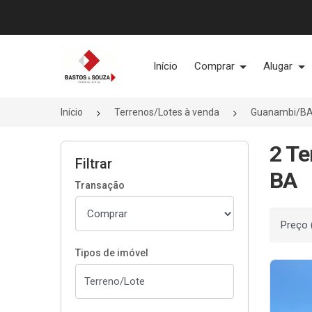
Página inicial
Início
Comprar
Alugar
Início
Terrenos/Lotes à venda
Guanambi/B
2 Te
Filtrar
BA
Transação
Ordenar
Tipos de imóvel