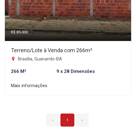
R$ 85.000
Terreno/Lote à Venda com 266m²
Brasília, Guanambi-BA
266 M²
9 x 28 Dimensões
Mais informações
‹
1
›