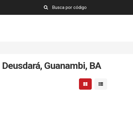
 Deusdará, Guanambi, BA
Mostrar resultados em 
Mostrar resultad