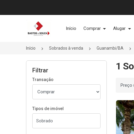
Página inicial
Início
Comprar
Alugar
Início
Sobrados à venda
Guanambi/BA
1 So
Filtrar
Transação
Ordenar
Tipos de imóvel