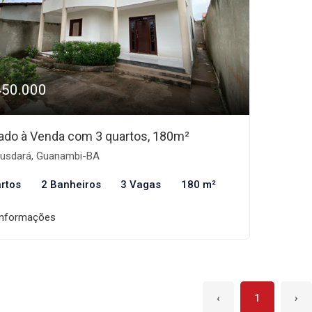
450.000
ado à Venda com 3 quartos, 180m²
usdará, Guanambi-BA
rtos
2 Banheiros
3 Vagas
180 m²
informações
‹
1
›