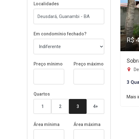
Localidades
Em condomínio fechado?
R$ 
Sobr
Preço mínimo
Preço máximo
De
3 Qua
Quartos
Mais 
1
2
3
4+
Área mínima
Área máxima