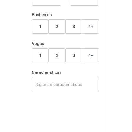
Banheiros
1
2
3
4+
Vagas
1
2
3
4+
Características